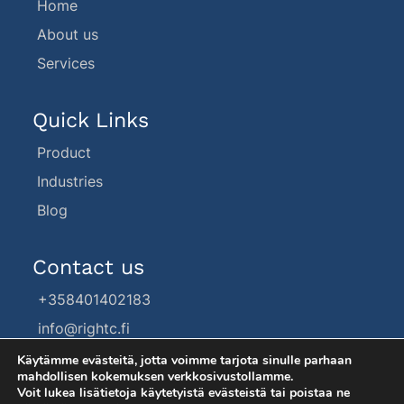
Home
About us
Services
Quick Links
Product
Industries
Blog
Contact us
+358401402183
info@rightc.fi
Käytämme evästeitä, jotta voimme tarjota sinulle parhaan
mahdollisen kokemuksen verkkosivustollamme.
Voit lukea lisätietoja käytetyistä evästeistä tai poistaa ne