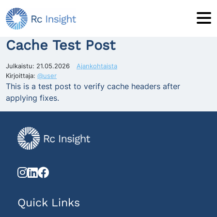
Skip to main content
Cache Test Post
Julkaistu:
21.05.2026
Ajankohtaista
Kirjoittaja:
@user
This is a test post to verify cache headers after
applying fixes.
Quick Links